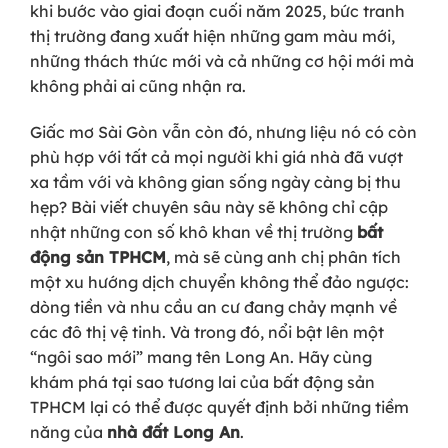
khi bước vào giai đoạn cuối năm 2025, bức tranh
thị trường đang xuất hiện những gam màu mới,
những thách thức mới và cả những cơ hội mới mà
không phải ai cũng nhận ra.
Giấc mơ Sài Gòn vẫn còn đó, nhưng liệu nó có còn
phù hợp với tất cả mọi người khi giá nhà đã vượt
xa tầm với và không gian sống ngày càng bị thu
hẹp? Bài viết chuyên sâu này sẽ không chỉ cập
nhật những con số khô khan về thị trường
bất
động sản TPHCM
, mà sẽ cùng anh chị phân tích
một xu hướng dịch chuyển không thể đảo ngược:
dòng tiền và nhu cầu an cư đang chảy mạnh về
các đô thị vệ tinh. Và trong đó, nổi bật lên một
“ngôi sao mới” mang tên Long An. Hãy cùng
khám phá tại sao tương lai của bất động sản
TPHCM lại có thể được quyết định bởi những tiềm
năng của
nhà đất Long An
.