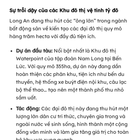
Sự trỗi dậy của các Khu đô thị vệ tinh tỷ đô
Long An đang thu hút các “ông lớn” trong ngành
bất động sản về kiến tạo các đại đô thị quy mô
hàng trăm hecta với đầy đủ tiện ích.
Dự án đầu tàu:
Nổi bật nhất là Khu đô thị
Waterpoint của tập đoàn Nam Long tại Bến
Lức. Với quy mô 355ha, dự án này đang dần
hoàn thiện các phân khu, tiện ích như bến du
thuyền, hệ thống xe buýt điện nội khu, câu lạc
bộ thể thao… tạo nên một thành phố thu nhỏ
sầm uất.
Tác động:
Các đại đô thị này đang thu hút một
lượng lớn dân cư tri thức, chuyên gia trong và
ngoài nước về sinh sống, hình thành một cộng
đồng văn minh và làm gia tăng giá trị cho toàn
bộ khu vực xung quanh.