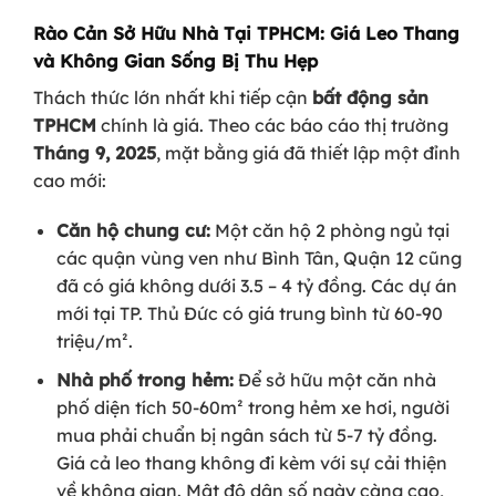
Rào Cản Sở Hữu Nhà Tại TPHCM: Giá Leo Thang
và Không Gian Sống Bị Thu Hẹp
Thách thức lớn nhất khi tiếp cận
bất động sản
TPHCM
chính là giá. Theo các báo cáo thị trường
Tháng 9, 2025
, mặt bằng giá đã thiết lập một đỉnh
cao mới:
Căn hộ chung cư:
Một căn hộ 2 phòng ngủ tại
các quận vùng ven như Bình Tân, Quận 12 cũng
đã có giá không dưới 3.5 – 4 tỷ đồng. Các dự án
mới tại TP. Thủ Đức có giá trung bình từ 60-90
triệu/m².
Nhà phố trong hẻm:
Để sở hữu một căn nhà
phố diện tích 50-60m² trong hẻm xe hơi, người
mua phải chuẩn bị ngân sách từ 5-7 tỷ đồng.
Giá cả leo thang không đi kèm với sự cải thiện
về không gian. Mật độ dân số ngày càng cao,