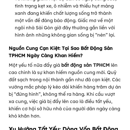
tình trạng kẹt xe, ô nhiễm và thiếu hụt mảng
xanh đang khiến chất lượng sống trở thành
một vấn đề đáng báo động. Giấc mơ về một
ngôi nhà Sài Gòn giờ đây thường gắn liền với
hình ảnh những không gian sống bị “nén” lại.
Nguồn Cung Cạn Kiệt: Tại Sao Bất Động Sản
TPHCM Ngày Càng Khan Hiếm?
Một yếu tố nữa đẩy giá
bất động sản TPHCM
lên
cao chính là sự khan hiếm nguồn cung mới. Quỹ
đất sạch trong nội thành gần như đã cạn kiệt. Các
vướng mắc pháp lý kéo dài khiến hàng trăm dự án
bị “đứng hình”, không thể ra hàng. Khi cầu vượt
xa cung, việc giá bị đẩy lên cao là điều tất yếu,
khiến cơ hội sở hữu nhà của người dân ngày càng
khó khăn hơn.
Xu Hướng Tất Yếu: Dòng Vốn Bất Động