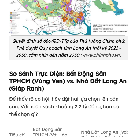
Quyết định số 686/QĐ-TTg của Thủ tướng Chính phủ:
Phê duyệt Quy hoạch tỉnh Long An thời kỳ 2021 –
2030, tầm nhìn đến năm 2050
(www.chinhphu.vn)
So Sánh Trực Diện: Bất Động Sản
TPHCM (Vùng Ven) vs. Nhà Đất Long An
(Giáp Ranh)
Để thấy rõ cơ hội, hãy đặt hai lựa chọn lên bàn
cân. Với ngân sách khoảng 2.2 tỷ đồng, bạn có
thể chọn gì?
Bất Động Sản
Nhà Đất Long An (Vd:
Tiêu chí
TPHCM (Vd: Hóc