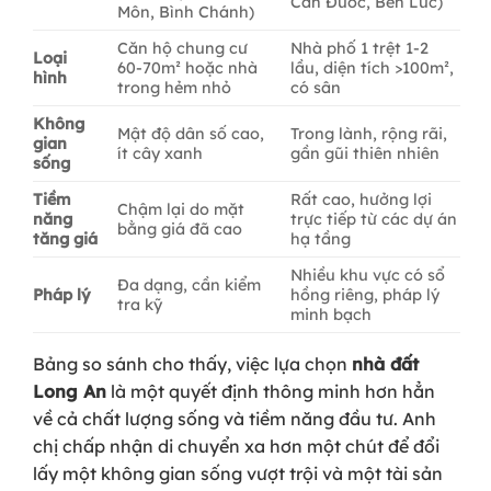
Cần Đước, Bến Lức)
Môn, Bình Chánh)
Căn hộ chung cư
Nhà phố 1 trệt 1-2
Loại
60-70m² hoặc nhà
lầu, diện tích >100m²,
hình
trong hẻm nhỏ
có sân
Không
Mật độ dân số cao,
Trong lành, rộng rãi,
gian
ít cây xanh
gần gũi thiên nhiên
sống
Tiềm
Rất cao, hưởng lợi
Chậm lại do mặt
năng
trực tiếp từ các dự án
bằng giá đã cao
tăng giá
hạ tầng
Nhiều khu vực có sổ
Đa dạng, cần kiểm
Pháp lý
hồng riêng, pháp lý
tra kỹ
minh bạch
Bảng so sánh cho thấy, việc lựa chọn
nhà đất
Long An
là một quyết định thông minh hơn hẳn
về cả chất lượng sống và tiềm năng đầu tư. Anh
chị chấp nhận di chuyển xa hơn một chút để đổi
lấy một không gian sống vượt trội và một tài sản