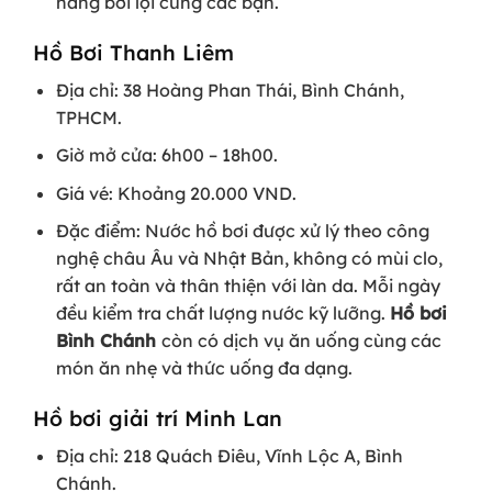
năng bơi lội cùng các bạn.
Hồ Bơi Thanh Liêm
Địa chỉ: 38 Hoàng Phan Thái, Bình Chánh,
TPHCM.
Giờ mở cửa: 6h00 – 18h00.
Giá vé: Khoảng 20.000 VND.
Đặc điểm: Nước hồ bơi được xử lý theo công
nghệ châu Âu và Nhật Bản, không có mùi clo,
rất an toàn và thân thiện với làn da. Mỗi ngày
đều kiểm tra chất lượng nước kỹ lưỡng.
Hồ bơi
Bình Chánh
còn có dịch vụ ăn uống cùng các
món ăn nhẹ và thức uống đa dạng.
Hồ bơi giải trí Minh Lan
Địa chỉ: 218 Quách Điêu, Vĩnh Lộc A, Bình
Chánh.