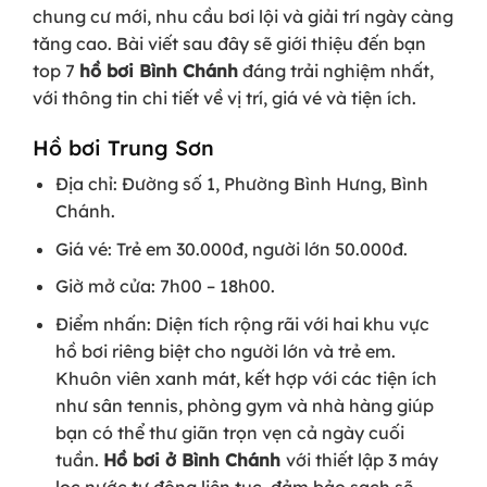
chung cư mới, nhu cầu bơi lội và giải trí ngày càng
tăng cao. Bài viết sau đây sẽ giới thiệu đến bạn
top 7
hồ bơi Bình Chánh
đáng trải nghiệm nhất,
với thông tin chi tiết về vị trí, giá vé và tiện ích.
Hồ bơi Trung Sơn
Địa chỉ: Đường số 1, Phường Bình Hưng, Bình
Chánh.
Giá vé: Trẻ em 30.000đ, người lớn 50.000đ.
Giờ mở cửa: 7h00 – 18h00.
Điểm nhấn: Diện tích rộng rãi với hai khu vực
hồ bơi riêng biệt cho người lớn và trẻ em.
Khuôn viên xanh mát, kết hợp với các tiện ích
như sân tennis, phòng gym và nhà hàng giúp
bạn có thể thư giãn trọn vẹn cả ngày cuối
tuần.
Hồ bơi ở Bình Chánh
với thiết lập 3 máy
lọc nước tự động liên tục, đảm bảo sạch sẽ.