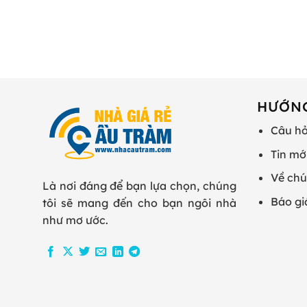
HƯỚN
Câu hỏ
Tin mớ
Về chú
Là nơi đáng để bạn lựa chọn, chúng
Báo gi
tôi sẽ mang đến cho bạn ngôi nhà
như mơ ước.