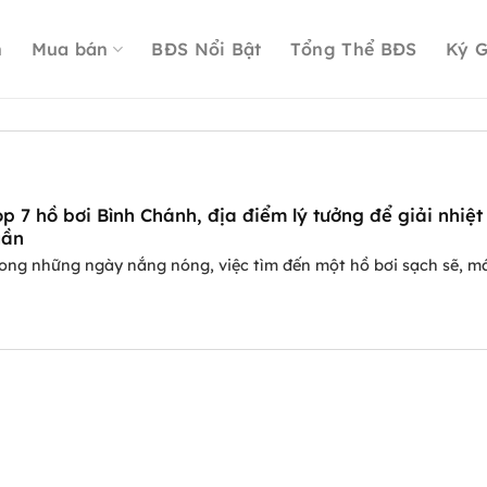
n
Mua bán
BĐS Nổi Bật
Tổng Thể BĐS
Ký G
op 7 hồ bơi Bình Chánh, địa điểm lý tưởng để giải nhiệt
uần
ong những ngày nắng nóng, việc tìm đến một hồ bơi sạch sẽ, má